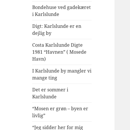
Bondehuse ved gadekæret
i Karlslunde
Digt: Karlslunde er en
dejlig by
Costa Karlslunde Digte
1981 “Havnen” ( Mosede
Havn)
I Karlslunde by mangler vi
mange ting
Det er sommer i
Karlslunde
“Mosen er grøn – byen er
livlig”
“Jeg sidder her for mig