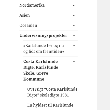
udvid
Nordamerika
undermenu
udvid
Asien
undermenu
udvid
Oceanien
undermenu
udvid
Undervisningsprojekter
undermenu
udvid
»Karlslunde før og nu –
undermenu
og lidt om fremtiden«
udvid
Costa Karlslunde
undermenu
Digte. Karlslunde
Skole. Greve
Kommune
Oversigt “Costa Karlslunde
Digte” skoledigte 1981
En hyldest til Karlslunde