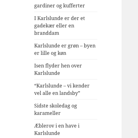
gardiner og kufferter
I Karlslunde er der et
gadekær eller en
branddam
Karlslunde er grøn – byen
er lille og køn
Isen flyder hen over
Karlslunde
“Karlslunde – vi kender
vel alle en landsby”
Sidste skoledag og
karameller
Æblerov i en have i
Karlslunde