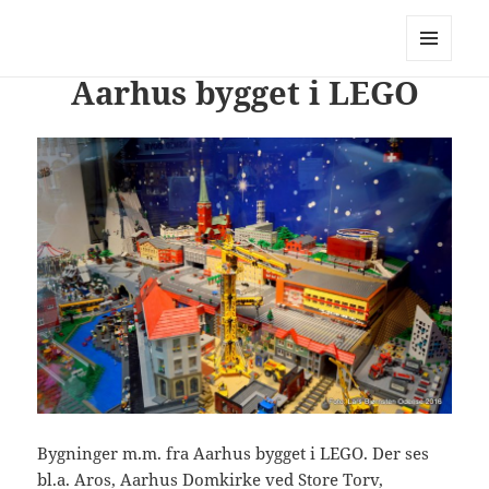
PhotoStory – en rejse i billeder og
ord
MENU
Aarhus bygget i LEGO
OG
WIDGETS
Bygninger m.m. fra Aarhus bygget i LEGO. Der ses
bl.a. Aros, Aarhus Domkirke ved Store Torv,