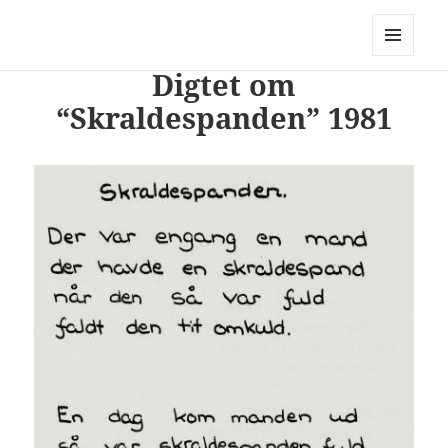
PhotoStory – en rejse i billeder og
ord
MENU
Digtet om
OG
WIDGETS
“Skraldespanden” 1981