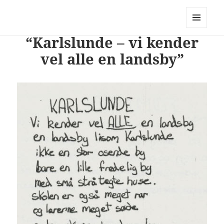
PhotoStory – en rejse i billeder og
ord
MENU
“Karlslunde – vi kender
OG
WIDGETS
vel alle en landsby”