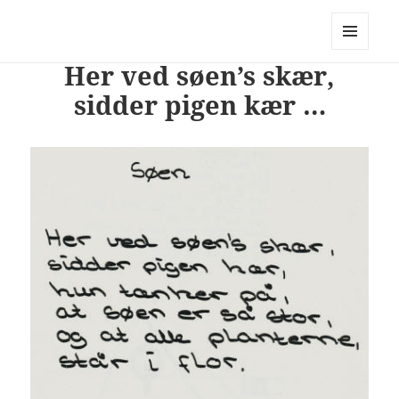
PhotoStory – en rejse i billeder og
ord
MENU
Her ved søen’s skær,
OG
WIDGETS
sidder pigen kær …