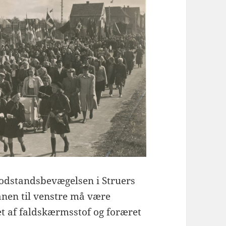
modstandsbevægelsen i Struers
anen til venstre må være
et af faldskærmsstof og foræret