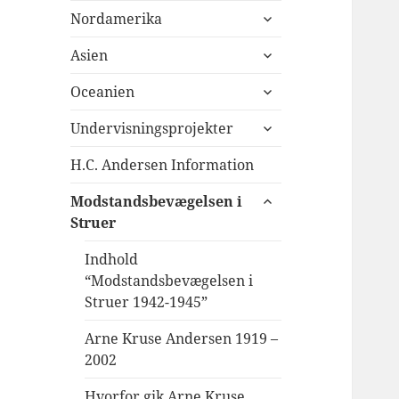
udvid
Nordamerika
undermenu
udvid
Asien
undermenu
udvid
Oceanien
undermenu
udvid
Undervisningsprojekter
undermenu
H.C. Andersen Information
udvid
Modstandsbevægelsen i
undermenu
Struer
Indhold
“Modstandsbevægelsen i
Struer 1942-1945”
Arne Kruse Andersen 1919 –
2002
Hvorfor gik Arne Kruse