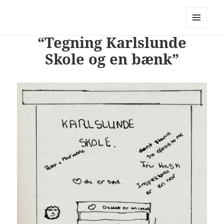
PhotoStory – en rejse i billeder og
ord
MENU
“Tegning Karlslunde
OG
WIDGETS
Skole og en bænk”