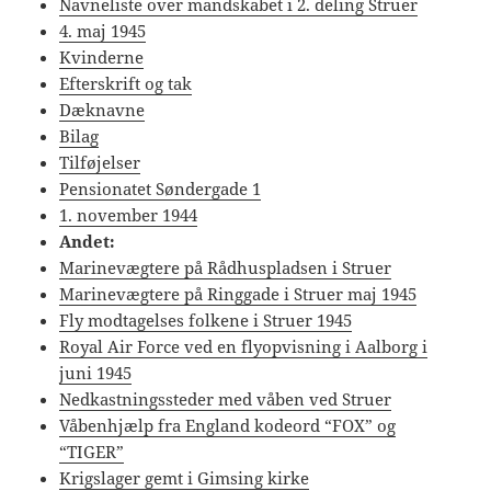
Navneliste over mandskabet i 2. deling Struer
4. maj 1945
Kvinderne
Efterskrift og tak
Dæknavne
Bilag
Tilføjelser
Pensionatet Søndergade 1
1. november 1944
Andet:
Marinevægtere på Rådhuspladsen i Struer
Marinevægtere på Ringgade i Struer maj 1945
Fly modtagelses folkene i Struer 1945
Royal Air Force ved en flyopvisning i Aalborg i
juni 1945
Nedkastningssteder med våben ved Struer
Våbenhjælp fra England kodeord “FOX” og
“TIGER”
Krigslager gemt i Gimsing kirke