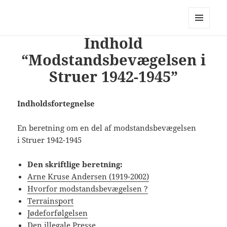
PhotoStory – en rejse i billeder og
ord
MENU
Indhold
OG
WIDGETS
“Modstandsbevægelsen i
Struer 1942-1945”
Indholdsfortegnelse
En beretning om en del af modstandsbevægelsen
i Struer 1942-1945
Den skriftlige beretning:
Arne Kruse Andersen (1919-2002)
Hvorfor modstandsbevægelsen ?
Terrainsport
Jødeforfølgelsen
Den illegale Presse