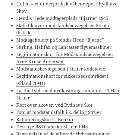
Hulen – et underjordisk våbendepot i Rydhave
Skov
Stendis Hede modtagerplads “Bjarne” 1945
Statistik over modstandsbevægelsen Struer
distrikt
Modtageholdet på Stendis Hede “Bjarne”
Stirling, Halifax og Lancaster flyvemaskiner
Legitimationskort for Modstandsbevægelsen
Arne Kruse Andersen.
Modstandsbevægelsen i Struer kodetavle
Legitimationskort for sikkerhedsområdet i
Jylland (1941)
Lastbil fyldt med nedkastningscontainere 1945 i
Struer
Kort over skoven ved Rydhave Slot
Foto af modstandsfolk i 2. deling Struer
Rationeringskort – Benzin
Den nye B&O fabrik i Struer 1946
Begravelsen af de allierede flybesætning på