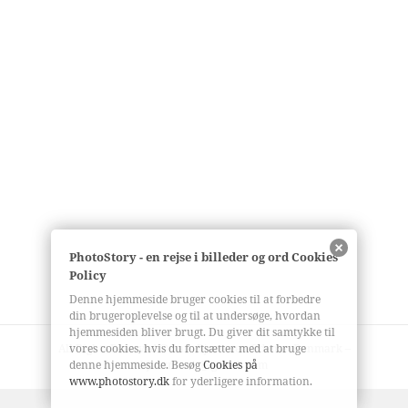
PhotoStory - en rejse i billeder og ord Cookies
Policy
Denne hjemmeside bruger cookies til at forbedre
din brugeroplevelse og til at undersøge, hvordan
hjemmesiden bliver brugt. Du giver dit samtykke til
vores cookies, hvis du fortsætter med at bruge
All Rights Reserved © Lars Bjørnsten Odense Denmark –
denne hjemmeside. Besøg
Cookies på
bjoernsten @ gmail. com
www.photostory.dk
for yderligere information.