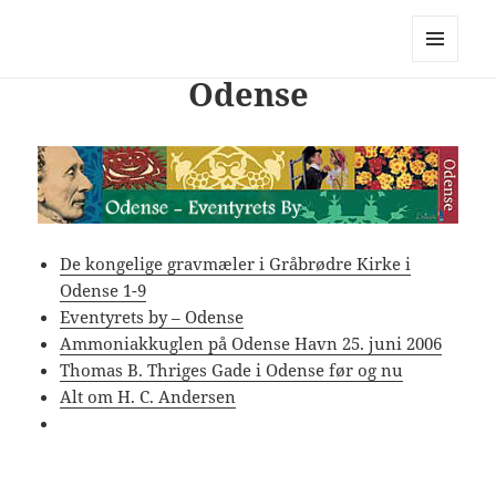
PhotoStory – en rejse i billeder og
ord
MENU
Odense
OG
WIDGETS
De kongelige gravmæler i Gråbrødre Kirke i
Odense 1-9
Eventyrets by – Odense
Ammoniakkuglen på Odense Havn 25. juni 2006
Thomas B. Thriges Gade i Odense før og nu
Alt om H. C. Andersen