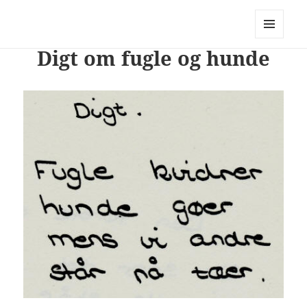
PhotoStory – en rejse i billeder og
ord
MENU
Digt om fugle og hunde
OG
WIDGETS