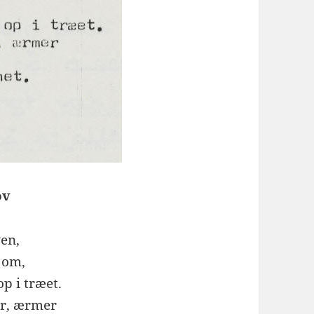
ov
ven,
g om,
op i træet.
r, ærmer