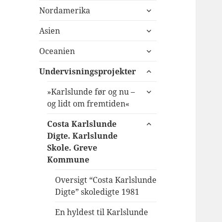
udvid
Nordamerika
undermenu
udvid
Asien
undermenu
udvid
Oceanien
undermenu
udvid
Undervisningsprojekter
undermenu
udvid
»Karlslunde før og nu –
undermenu
og lidt om fremtiden«
udvid
Costa Karlslunde
undermenu
Digte. Karlslunde
Skole. Greve
Kommune
Oversigt “Costa Karlslunde
Digte” skoledigte 1981
En hyldest til Karlslunde