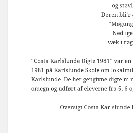
og støv
Døren bli’r
“Møgung
Ned ige
væk i røg
“Costa Karlslunde Digte 1981” var en 
1981 på Karlslunde Skole om lokalmilj
Karlslunde. De her gengivne digte m.m
omegn og udført af eleverne fra 5, 6 og
Oversigt Costa Karlslunde 