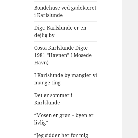
Bondehuse ved gadekæret
i Karlslunde
Digt: Karlslunde er en
dejlig by
Costa Karlslunde Digte
1981 “Havnen” ( Mosede
Havn)
I Karlslunde by mangler vi
mange ting
Det er sommer i
Karlslunde
“Mosen er grøn – byen er
livlig”
“Jeg sidder her for mig