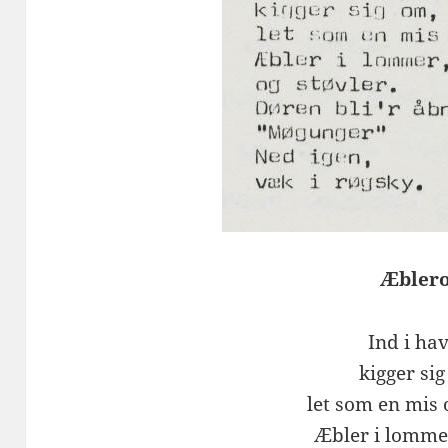
Æbler
Ind i ha
kigger si
let som en mis 
Æbler i lomme