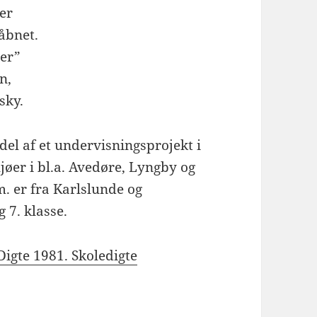
ler
 åbnet.
er”
n,
sky.
del af et undervisningsprojekt i
øer i bl.a. Avedøre, Lyngby og
. er fra Karlslunde og
 7. klasse.
Digte 1981. Skoledigte