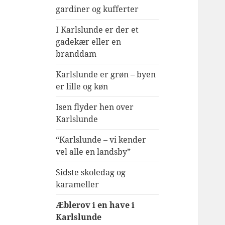
gardiner og kufferter
I Karlslunde er der et
gadekær eller en
branddam
Karlslunde er grøn – byen
er lille og køn
Isen flyder hen over
Karlslunde
“Karlslunde – vi kender
vel alle en landsby”
Sidste skoledag og
karameller
Æblerov i en have i
Karlslunde