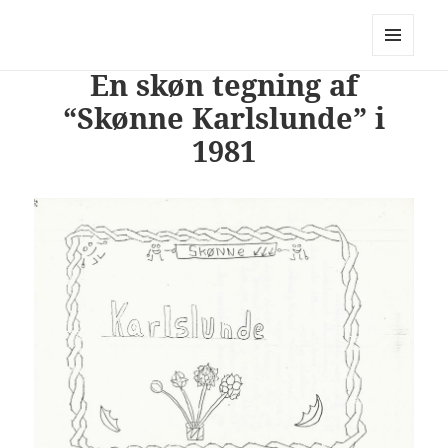
PhotoStory – en rejse i billeder og
ord
MENU
En skøn tegning af
OG
WIDGETS
“Skønne Karlslunde” i
1981