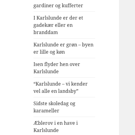
gardiner og kufferter
I Karlslunde er der et
gadekær eller en
branddam
Karlslunde er grøn – byen
er lille og køn
Isen flyder hen over
Karlslunde
“Karlslunde – vi kender
vel alle en landsby”
Sidste skoledag og
karameller
Æblerov i en have i
Karlslunde