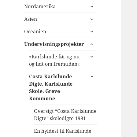
udvid
Nordamerika
undermenu
udvid
Asien
undermenu
udvid
Oceanien
undermenu
udvid
Undervisningsprojekter
undermenu
udvid
»Karlslunde før og nu –
undermenu
og lidt om fremtiden«
udvid
Costa Karlslunde
undermenu
Digte. Karlslunde
Skole. Greve
Kommune
Oversigt “Costa Karlslunde
Digte” skoledigte 1981
En hyldest til Karlslunde