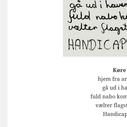
Køre
hjem fra a
gå ud i h
fuld nabo ko
vælter flag
Handica