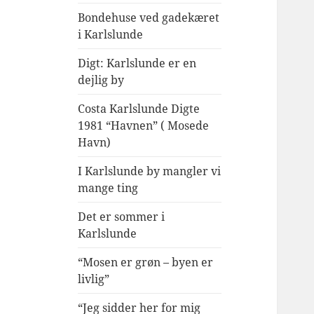
Bondehuse ved gadekæret
i Karlslunde
Digt: Karlslunde er en
dejlig by
Costa Karlslunde Digte
1981 “Havnen” ( Mosede
Havn)
I Karlslunde by mangler vi
mange ting
Det er sommer i
Karlslunde
“Mosen er grøn – byen er
livlig”
“Jeg sidder her for mig