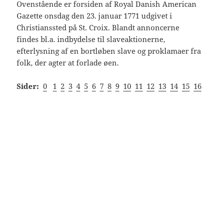
Ovenstående er forsiden af Royal Danish American
Gazette onsdag den 23. januar 1771 udgivet i
Christianssted på St. Croix. Blandt annoncerne
findes bl.a. indbydelse til slaveaktionerne,
efterlysning af en bortløben slave og proklamaer fra
folk, der agter at forlade øen.
Sider:
0
1
2
3
4
5
6
7
8
9
10
11
12
13
14
15
16