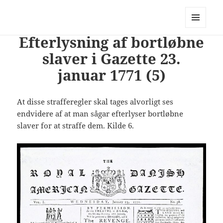
PhotoStory – en rejse i billeder og
ord
MENU
Efterlysning af bortløbne
OG
WIDGETS
slaver i Gazette 23.
januar 1771 (5)
At disse strafferegler skal tages alvorligt ses
endvidere af at man sågar efterlyser bortløbne
slaver for at straffe dem. Kilde 6.