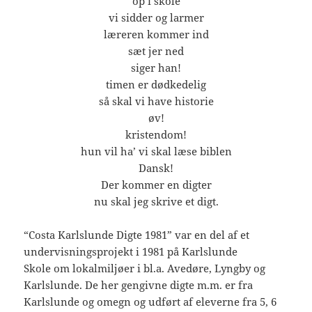
op i skole
vi sidder og larmer
læreren kommer ind
sæt jer ned
siger han!
timen er dødkedelig
så skal vi have historie
øv!
kristendom!
hun vil ha’ vi skal læse biblen
Dansk!
Der kommer en digter
nu skal jeg skrive et digt.
“Costa Karlslunde Digte 1981” var en del af et
undervisningsprojekt i 1981 på Karlslunde
Skole om lokalmiljøer i bl.a. Avedøre, Lyngby og
Karlslunde. De her gengivne digte m.m. er fra
Karlslunde og omegn og udført af eleverne fra 5, 6