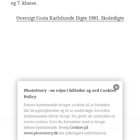
og 7. klasse.
Oversigt Costa Karlslunde Digte 1981. Skoledigte
PhotoStory - en rejse i billeder og ord Cookies
Policy
Denne hjemmeside bruger cookies til at forbedre
din brugeroplevelse og til at undersøge, hvordan
hjemmesiden bliver brugt. Du giver dit samtykke til
vores cookies, hvis du fortsætter med at bruge
denne hjemmeside. Besøg
Cookies på
All Rights Reserved © Lars Bjørnsten Odense Denmark –
www.photostory.dk
for yderligere information.
bjoernsten @ gmail. com