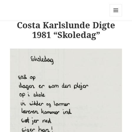
PhotoStory – en rejse i billeder og
ord
MENU
Costa Karlslunde Digte
OG
WIDGETS
1981 “Skoledag”