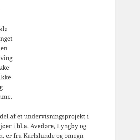
e
kle
inget
jen
sving
kke
akke
g
mme.
del af et undervisningsprojekt i
øer i bl.a. Avedøre, Lyngby og
m. er fra Karlslunde og omegn