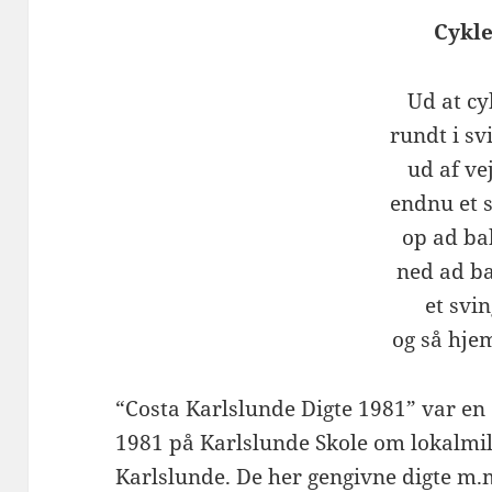
Cykl
Ud at cy
rundt i sv
ud af ve
endnu et 
op ad ba
ned ad b
et svin
og så hje
“Costa Karlslunde Digte 1981” var en 
1981 på Karlslunde Skole om lokalmilj
Karlslunde. De her gengivne digte m.