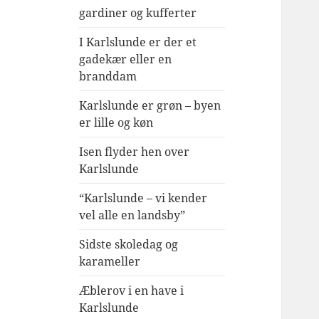
gardiner og kufferter
I Karlslunde er der et
gadekær eller en
branddam
Karlslunde er grøn – byen
er lille og køn
Isen flyder hen over
Karlslunde
“Karlslunde – vi kender
vel alle en landsby”
Sidste skoledag og
karameller
Æblerov i en have i
Karlslunde