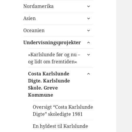
udvid
Nordamerika
undermenu
udvid
Asien
undermenu
udvid
Oceanien
undermenu
udvid
Undervisningsprojekter
undermenu
udvid
»Karlslunde før og nu –
undermenu
og lidt om fremtiden«
udvid
Costa Karlslunde
undermenu
Digte. Karlslunde
Skole. Greve
Kommune
Oversigt “Costa Karlslunde
Digte” skoledigte 1981
En hyldest til Karlslunde