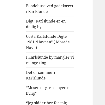
Bondehuse ved gadekæret
i Karlslunde
Digt: Karlslunde er en
dejlig by
Costa Karlslunde Digte
1981 “Havnen” ( Mosede
Havn)
I Karlslunde by mangler vi
mange ting
Det er sommer i
Karlslunde
“Mosen er grøn – byen er
livlig”
“Jeg sidder her for mig