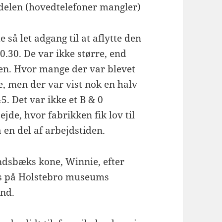
iodelen (hovedtelefoner mangler)
e så let adgang til at aflytte den
0.30. De var ikke større, end
n. Hvor mange der var blevet
ke, men der var vist nok en halv
. Det var ikke et B & 0
de, hvor fabrikken fik lov til
 en del af arbejdstiden.
andsbæks kone, Winnie, efter
es på Holstebro museums
and.