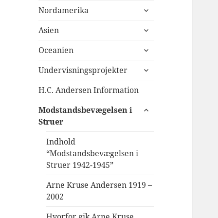
udvid
Nordamerika
undermenu
udvid
Asien
undermenu
udvid
Oceanien
undermenu
udvid
Undervisningsprojekter
undermenu
H.C. Andersen Information
udvid
Modstandsbevægelsen i
undermenu
Struer
Indhold
“Modstandsbevægelsen i
Struer 1942-1945”
Arne Kruse Andersen 1919 –
2002
Hvorfor gik Arne Kruse