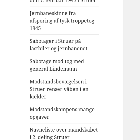
den 7. februar 1945 i Struer
Jernbaneskinne fra
afsporing af tysk troppetog
1945
Sabotager i Struer på
lastbiler og jernbanenet
Sabotage mod tog med
general Lindemann
Modstandsbevægelsen i
Struer renser våben i en
kælder
Modstandskampens mange
opgaver
Navneliste over mandskabet
i 2. deling Struer