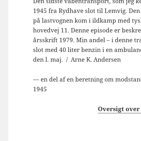
Den sidste våbentransport, som jeg ken
1945 fra Rydhave slot til Lemvig. Den 
på lastvognen kom i ildkamp med tysk
hovedvej 11. Denne episode er beskr
årsskrift 1979. Min andel – i denne tr
slot med 40 liter benzin i en ambula
den l. maj. / Arne K. Andersen
— en del af en beretning om modstan
1945
Oversigt over