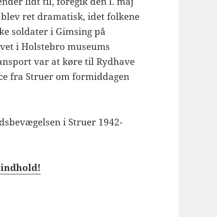
der lidt til, foregik den l. maj
blev ret dramatisk, idet folkene
e soldater i Gimsing på
evet i Holstebro museums
ansport var at køre til Rydhave
nce fra Struer om formiddagen
dsbevægelsen i Struer 1942-
 indhold!