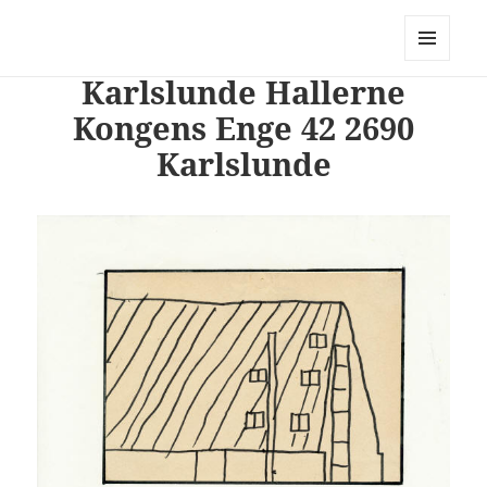
PhotoStory – en rejse i billeder og
ord
MENU
Karlslunde Hallerne
OG
WIDGETS
Kongens Enge 42 2690
Karlslunde