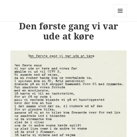
PhotoStory – en rejse i billeder og
ord
MENU
Den første gang vi var
OG
WIDGETS
ude at køre