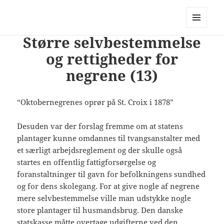
PhotoStory – en rejse i billeder og
ord
MENU
Større selvbestemmelse
OG
WIDGETS
og rettigheder for
negrene (13)
“Oktobernegrenes oprør på St. Croix i 1878”
Desuden var der forslag fremme om at statens
plantager kunne omdannes til tvangsanstalter med
et særligt arbejdsreglement og der skulle også
startes en offentlig fattigforsørgelse og
foranstaltninger til gavn for befolkningens sundhed
og for dens skolegang. For at give nogle af negrene
mere selvbestemmelse ville man udstykke nogle
store plantager til husmandsbrug. Den danske
statskasse måtte overtage udgifterne ved den