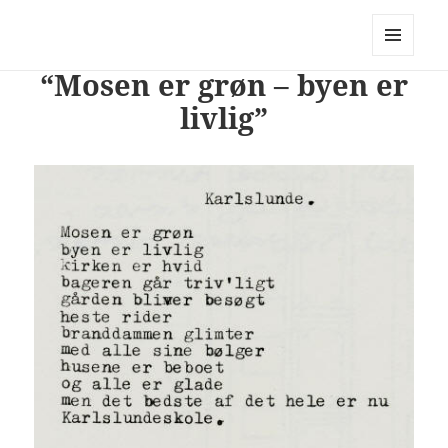
PhotoStory – en rejse i billeder og
ord
MENU
“Mosen er grøn – byen er
OG
WIDGETS
livlig”