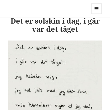
PhotoStory – en rejse i billeder og
ord
MENU
Det er solskin i dag, i går
OG
WIDGETS
var det tåget