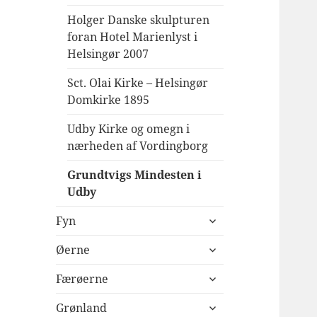
Holger Danske skulpturen
foran Hotel Marienlyst i
Helsingør 2007
Sct. Olai Kirke – Helsingør
Domkirke 1895
Udby Kirke og omegn i
nærheden af Vordingborg
Grundtvigs Mindesten i
Udby
udvid
Fyn
undermenu
udvid
Øerne
undermenu
udvid
Færøerne
undermenu
udvid
Grønland