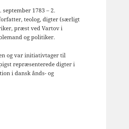
. september 1783 – 2.
fatter, teolog, digter (særligt
riker, præst ved Vartov i
kolemand og politiker.
 og var initiativtager til
pigst repræsenterede digter i
tion i dansk ånds- og