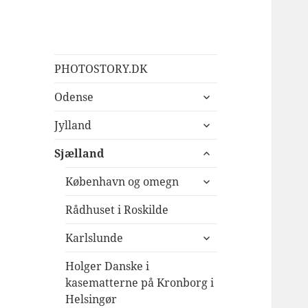
PhotoStory – en
En verden af oplevelser
PHOTOSTORY.DK
rejse i billeder og
udvid
Odense
ord
undermenu
udvid
Jylland
undermenu
udvid
Sjælland
undermenu
udvid
København og omegn
undermenu
Rådhuset i Roskilde
udvid
Karlslunde
undermenu
Holger Danske i
kasematterne på Kronborg i
Helsingør