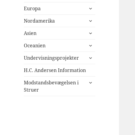
undermenu
udvid
Europa
undermenu
udvid
Nordamerika
undermenu
udvid
Asien
undermenu
udvid
Oceanien
undermenu
udvid
Undervisningsprojekter
undermenu
H.C. Andersen Information
udvid
Modstandsbevægelsen i
undermenu
Struer