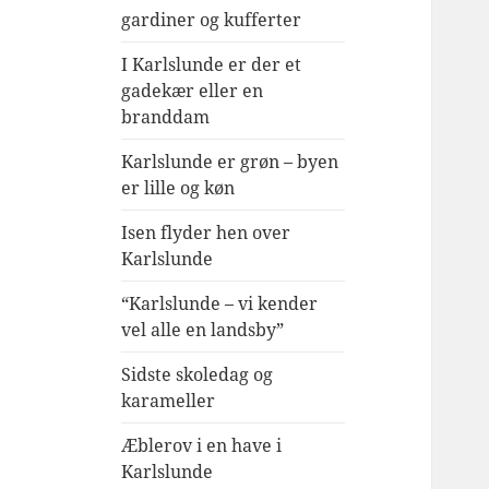
gardiner og kufferter
I Karlslunde er der et
gadekær eller en
branddam
Karlslunde er grøn – byen
er lille og køn
Isen flyder hen over
Karlslunde
“Karlslunde – vi kender
vel alle en landsby”
Sidste skoledag og
karameller
Æblerov i en have i
Karlslunde