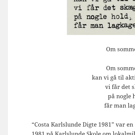
Om somme
Om somme
kan vi gå til akt
vi får det 
på nogle 
får man la
“Costa Karlslunde Digte 1981” var en 
1981 på Karlslunde Skole om lokalmilj