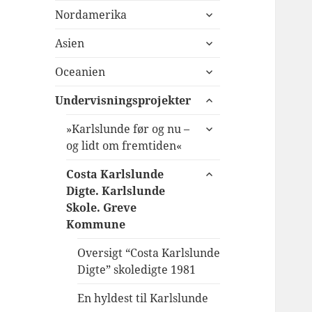
udvid
Nordamerika
undermenu
udvid
Asien
undermenu
udvid
Oceanien
undermenu
udvid
Undervisningsprojekter
undermenu
udvid
»Karlslunde før og nu –
undermenu
og lidt om fremtiden«
udvid
Costa Karlslunde
undermenu
Digte. Karlslunde
Skole. Greve
Kommune
Oversigt “Costa Karlslunde
Digte” skoledigte 1981
En hyldest til Karlslunde