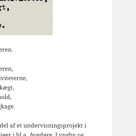
ren.
ren,
iviteterne,
skægt,
hold,
gkage.
del af et undervisningsprojekt i
øer i bl.a. Avedøre, Lyngby og