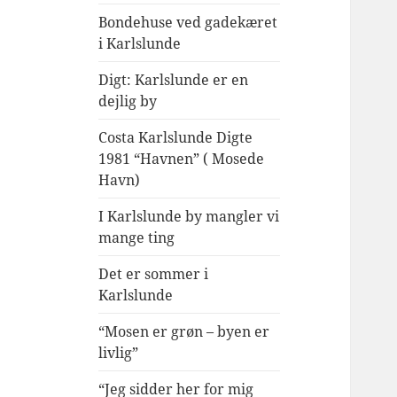
Bondehuse ved gadekæret
i Karlslunde
Digt: Karlslunde er en
dejlig by
Costa Karlslunde Digte
1981 “Havnen” ( Mosede
Havn)
I Karlslunde by mangler vi
mange ting
Det er sommer i
Karlslunde
“Mosen er grøn – byen er
livlig”
“Jeg sidder her for mig