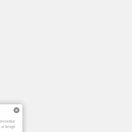
, hvordan
d at bruge