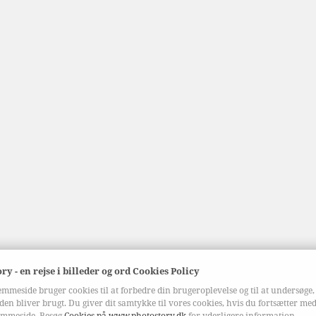
ry - en rejse i billeder og ord Cookies Policy
mmeside bruger cookies til at forbedre din brugeroplevelse og til at undersøge
en bliver brugt. Du giver dit samtykke til vores cookies, hvis du fortsætter me
emmeside. Besøg
Cookies på www.photostory.dk
for yderligere information.