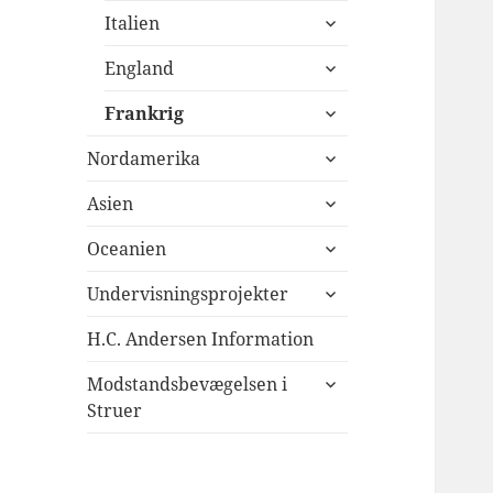
udvid
Italien
undermenu
udvid
England
undermenu
udvid
Frankrig
undermenu
udvid
Nordamerika
undermenu
udvid
Asien
undermenu
udvid
Oceanien
undermenu
udvid
Undervisningsprojekter
undermenu
H.C. Andersen Information
udvid
Modstandsbevægelsen i
undermenu
Struer