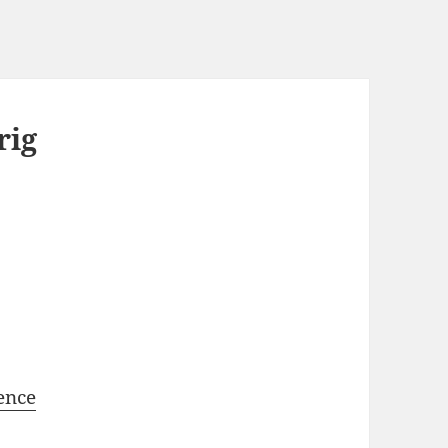
rig
ence