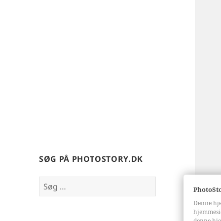
SØG PÅ PHOTOSTORY.DK
Søg
PhotoSto
efter:
Denne hje
hjemmesid
denne hj