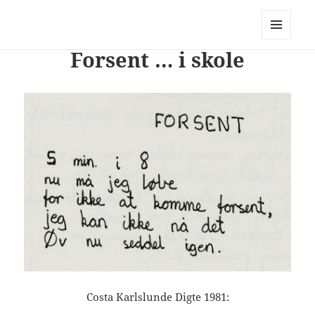
PhotoStory – en rejse i billeder og
ord
MENU
Forsent … i skole
OG
WIDGETS
Costa Karlslunde Digte 1981: