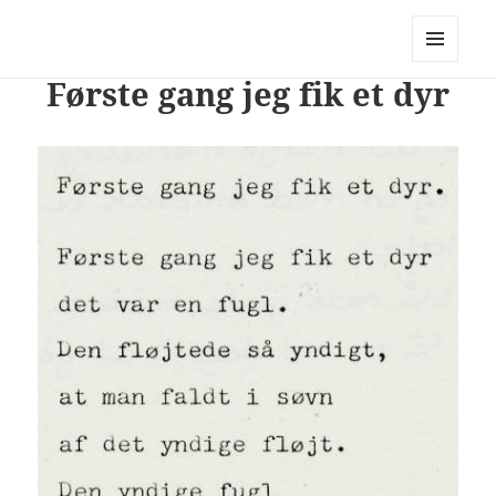
PhotoStory – en rejse i billeder og
ord
MENU
Første gang jeg fik et dyr
OG
WIDGETS