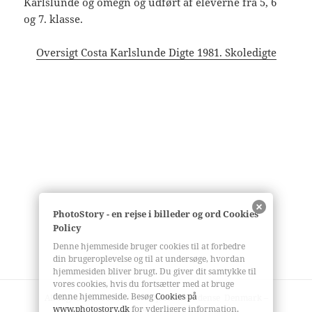
Karlslunde og omegn og udført af eleverne fra 5, 6
og 7. klasse.
Oversigt Costa Karlslunde Digte 1981. Skoledigte
PhotoStory - en rejse i billeder og ord Cookies
Policy
Denne hjemmeside bruger cookies til at forbedre
din brugeroplevelse og til at undersøge, hvordan
hjemmesiden bliver brugt. Du giver dit samtykke til
vores cookies, hvis du fortsætter med at bruge
denne hjemmeside. Besøg
Cookies på
All Rights Reserved © Lars Bjørnsten Odense Denmark –
www.photostory.dk
for yderligere information.
bjoernsten @ gmail. com