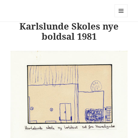
PhotoStory – en rejse i billeder og
ord
MENU
Karlslunde Skoles nye
OG
WIDGETS
boldsal 1981