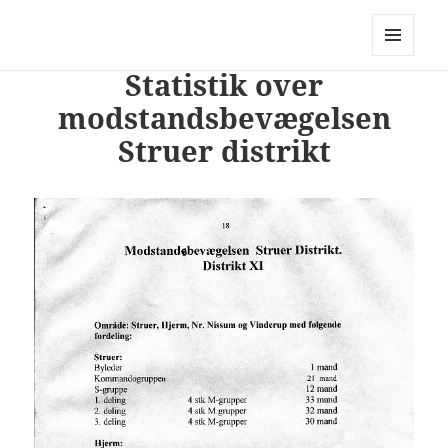
PhotoStory – en rejse i billeder og
ord
MENU
Statistik over
OG
WIDGETS
modstandsbevægelsen
Struer distrikt