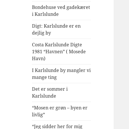
Bondehuse ved gadekæret
i Karlslunde
Digt: Karlslunde er en
dejlig by
Costa Karlslunde Digte
1981 “Havnen” ( Mosede
Havn)
I Karlslunde by mangler vi
mange ting
Det er sommer i
Karlslunde
“Mosen er grøn – byen er
livlig”
“Jeg sidder her for mig