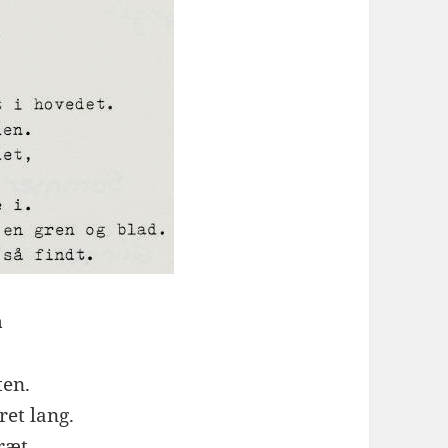
n
ten.
et lang.
ræt