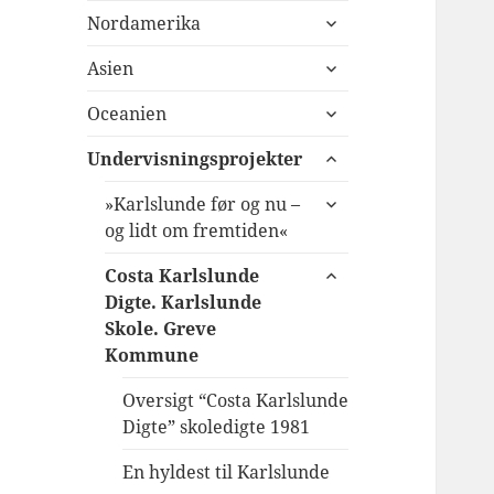
udvid
Nordamerika
undermenu
udvid
Asien
undermenu
udvid
Oceanien
undermenu
udvid
Undervisningsprojekter
undermenu
udvid
»Karlslunde før og nu –
undermenu
og lidt om fremtiden«
udvid
Costa Karlslunde
undermenu
Digte. Karlslunde
Skole. Greve
Kommune
Oversigt “Costa Karlslunde
Digte” skoledigte 1981
En hyldest til Karlslunde