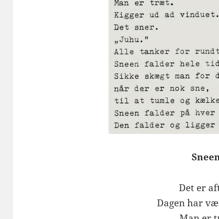
Snee
Det er af
Dagen har vær
Man er t