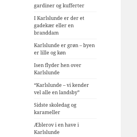
gardiner og kufferter
I Karlslunde er der et
gadekær eller en
branddam
Karlslunde er grøn – byen
er lille og køn
Isen flyder hen over
Karlslunde
“Karlslunde – vi kender
vel alle en landsby”
Sidste skoledag og
karameller
Æblerov i en have i
Karlslunde